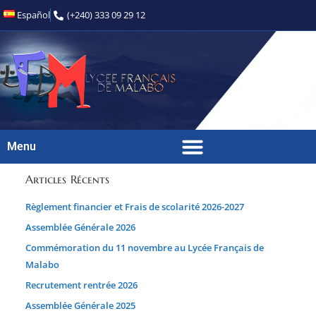
Español
(+240) 333 09 29 12
Menu
Articles Récents
Règlement financier et Frais de scolarité 2026-2027
Assemblée Générale 2026
Commémoration du 11 novembre au Lycée Français de
Malabo
Recrutement rentrée 2026
Assemblée Générale 2025