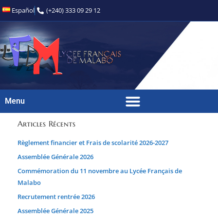
Español
(+240) 333 09 29 12
Menu
Articles Récents
Règlement financier et Frais de scolarité 2026-2027
Assemblée Générale 2026
Commémoration du 11 novembre au Lycée Français de
Malabo
Recrutement rentrée 2026
Assemblée Générale 2025