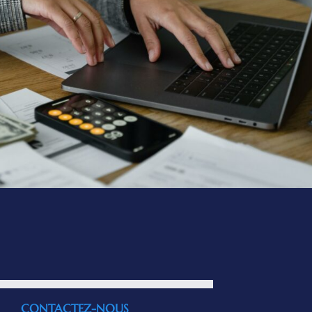
CONTACTEZ-NOUS