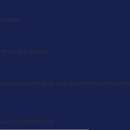
sponibles.
le document ci-dessous :
en cas de difficultés. Nous vous recommandons d’en prendre
u au +240 333 09 29 12.