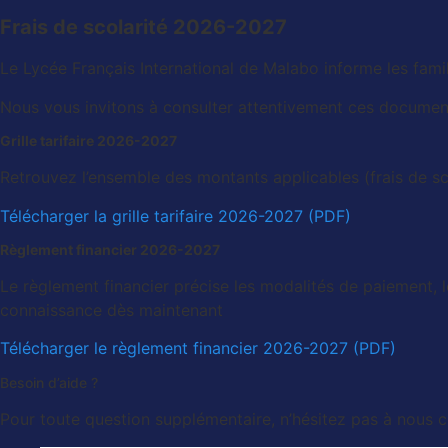
Frais de scolarité 2026-2027
Le Lycée Français International de Malabo informe les fami
Nous vous invitons à consulter attentivement ces documents
Grille tarifaire 2026-2027
Retrouvez l’ensemble des montants applicables (frais de sco
Télécharger la grille tarifaire 2026-2027 (PDF)
Règlement financier 2026-2027
Le règlement financier précise les modalités de paiement,
connaissance dès maintenant
Télécharger le règlement financier 2026-2027 (PDF)
Besoin d’aide ?
Pour toute question supplémentaire, n’hésitez pas à nous c