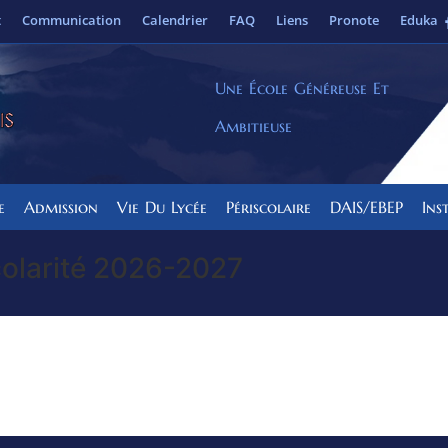
t
Communication
Calendrier
FAQ
Liens
Pronote
Eduka
Une École Généreuse Et
Ambitieuse
e
Admission
Vie Du Lycée
Périscolaire
DAIS/EBEP
Ins
colarité 2026-2027