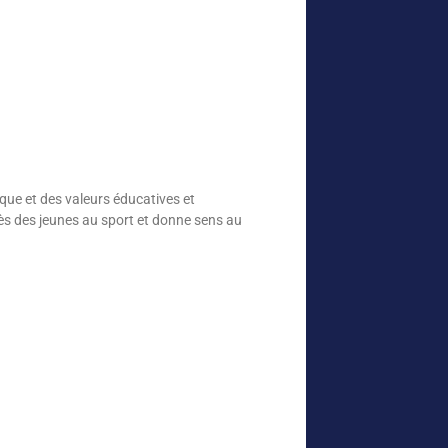
ique et des valeurs éducatives et
cès des jeunes au sport et donne sens au
.