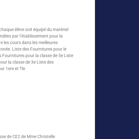
chaque élève soit équipé du matériel
andées par l’établissement pour la
e les cours dans les meilleures
année. Liste des Fournitures pour le
s Fournitures pour la classe de 5e Liste
our la classe de 3e Liste des
ur 1ere et Tle
classe de CE2 de Mme Christelle