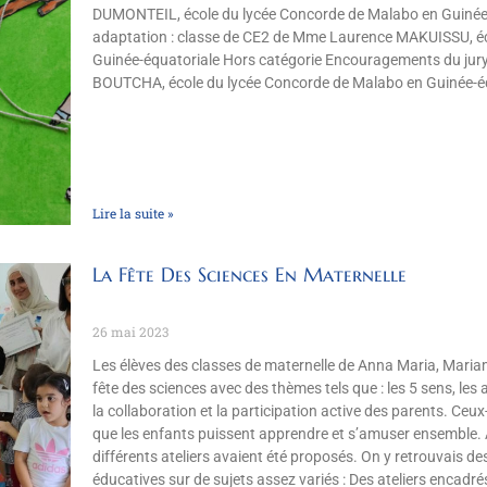
DUMONTEIL, école du lycée Concorde de Malabo en Guinée-é
adaptation : classe de CE2 de Mme Laurence MAKUISSU, éc
Guinée-équatoriale Hors catégorie Encouragements du jury
BOUTCHA, école du lycée Concorde de Malabo en Guinée-é
Lire la suite »
La Fête Des Sciences En Maternelle
26 mai 2023
Les élèves des classes de maternelle de Anna Maria, Mariam
fête des sciences avec des thèmes tels que : les 5 sens, les 
la collaboration et la participation active des parents. Ceux
que les enfants puissent apprendre et s’amuser ensemble. A
différents ateliers avaient été proposés. On y retrouvais de
éducatives sur de sujets assez variés : Des ateliers encadr