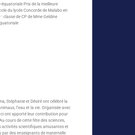
quatoriale Prix de la meilleure
ole du lycée Concorde de Malabo en
 : classe de CP de Mme Geldine
quatoriale
a, Stéphanie et Désiré ont célébré la
animaux, l’eau et la vie. Organisée avec
-ci ont apporté leur contribution pour
u cours de cette fête des sciences,
s activités scientifiques amusantes et
és par des enseignants de maternelle