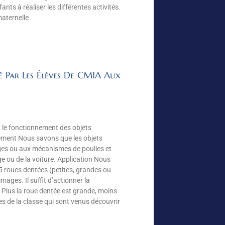
nts à réaliser les différentes activités.
maternelle
é Par Les Élèves De CM1A Aux
 le fonctionnement des objets
nement Nous savons que les objets
es ou aux mécanismes de poulies et
loge ou de la voiture. Application Nous
 roues dentées (petites, grandes ou
ages. Il suffit d’actionner la
 : Plus la roue dentée est grande, moins
es de la classe qui sont venus découvrir