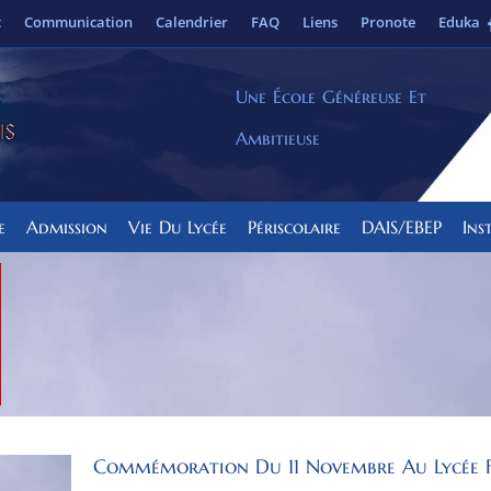
t
Communication
Calendrier
FAQ
Liens
Pronote
Eduka
Une École Généreuse Et
Ambitieuse
e
Admission
Vie Du Lycée
Périscolaire
DAIS/EBEP
Ins
Commémoration Du 11 Novembre Au Lycée 