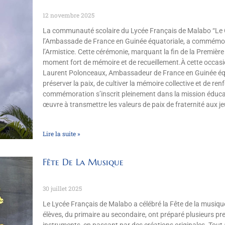
12 novembre 2025
La communauté scolaire du Lycée Français de Malabo “Le 
l’Ambassade de France en Guinée équatoriale, a commémor
l’Armistice. Cette cérémonie, marquant la fin de la Premièr
moment fort de mémoire et de recueillement.À cette occasion
Laurent Polonceaux, Ambassadeur de France en Guinée équa
préserver la paix, de cultiver la mémoire collective et de renf
commémoration s’inscrit pleinement dans la mission éduca
œuvre à transmettre les valeurs de paix de fraternité aux j
Lire la suite »
Fête De La Musique
30 juillet 2025
Le Lycée Français de Malabo a célébré la Fête de la musiq
élèves, du primaire au secondaire, ont préparé plusieurs pr
instruments, en passant par des créations originales. Tout 