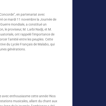
Concorde”, en partenariat avec
é ce mardi 11 novembre la Journée de
e Guerre mondiale, a constitué un
, le proviseur, M. Larbi Nadji, et M.
toriale, ont rappelé l’importance de
orcer l’amitié entre les peuples. Cette
tive du Lycée Français de Malabo, qui
eunes générations.
ue avec enthousiasme cette année !Nos
estations musicales, allant du chant aux
au long de la journée, l’ambiance a été