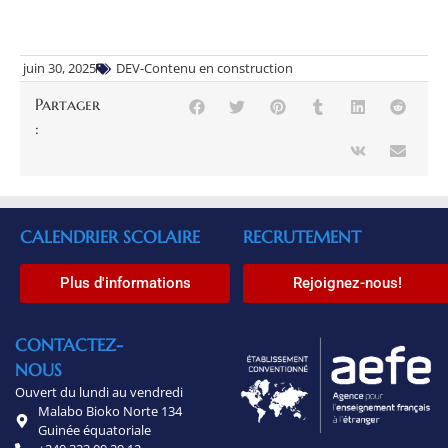
juin 30, 2025
DEV-Contenu en construction
Partager
:
CALENDRIER SCOLAIRE
RECRUTEMENT
Plus d'informations
Rejoignez-nous!
CONTACTEZ-
NOUS
Ouvert du lundi au vendredi
Malabo Bioko Norte 134
Guinée équatoriale