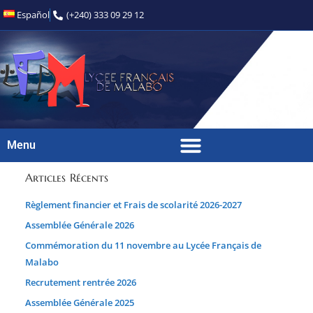
Español
(+240) 333 09 29 12
Menu
Articles Récents
Règlement financier et Frais de scolarité 2026-2027
Assemblée Générale 2026
Commémoration du 11 novembre au Lycée Français de
Malabo
Recrutement rentrée 2026
Assemblée Générale 2025