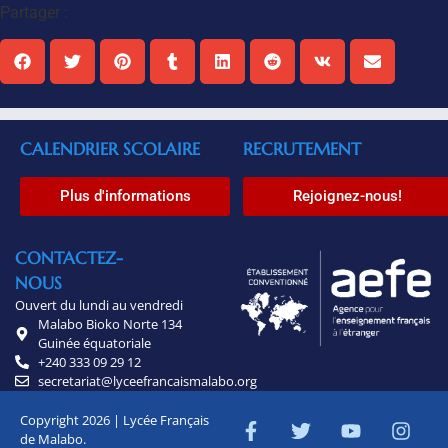
Partager :
CALENDRIER SCOLAIRE
RECRUTEMENT
Plus d'informations
Rejoignez-nous!
CONTACTEZ-
NOUS
Ouvert du lundi au vendredi
Malabo Bioko Norte 134
Guinée équatoriale
+240 333 09 29 12
secretariat@lyceefrancaismalabo.org
Copyright 2026 | Lycée Français
de Malabo.