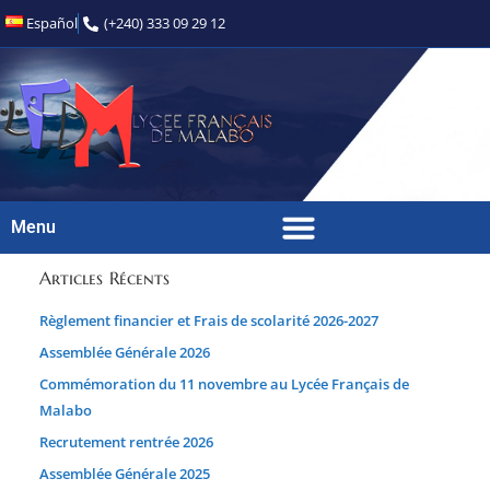
Español
(+240) 333 09 29 12
Menu
Articles Récents
Règlement financier et Frais de scolarité 2026-2027
Assemblée Générale 2026
Commémoration du 11 novembre au Lycée Français de
Malabo
Recrutement rentrée 2026
Assemblée Générale 2025