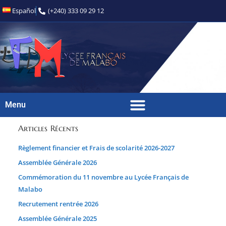
Español
(+240) 333 09 29 12
Menu
Articles Récents
Règlement financier et Frais de scolarité 2026-2027
Assemblée Générale 2026
Commémoration du 11 novembre au Lycée Français de
Malabo
Recrutement rentrée 2026
Assemblée Générale 2025