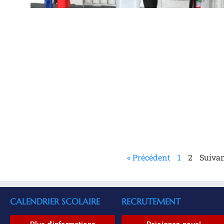
« Précédent
1
2
Suivan
CALENDRIER SCOLAIRE
RECRUTEMENT