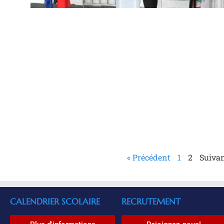
« Précédent
1
2
Suivan
CALENDRIER SCOLAIRE
RECRUTEMENT