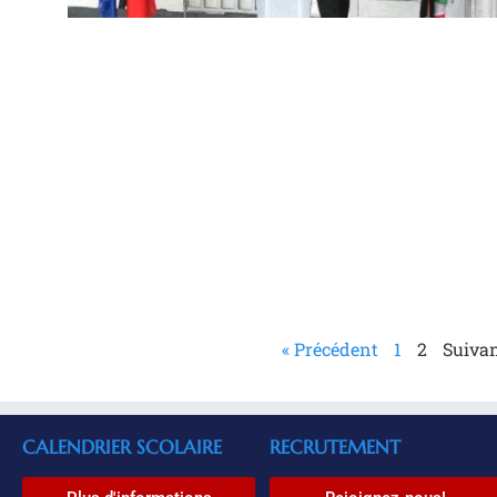
« Précédent
1
2
Suivan
CALENDRIER SCOLAIRE
RECRUTEMENT