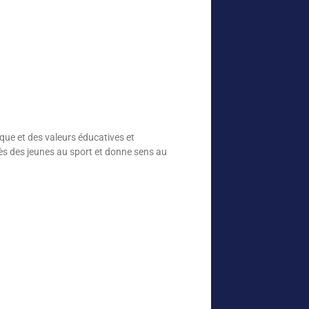
ique et des valeurs éducatives et
cès des jeunes au sport et donne sens au
.