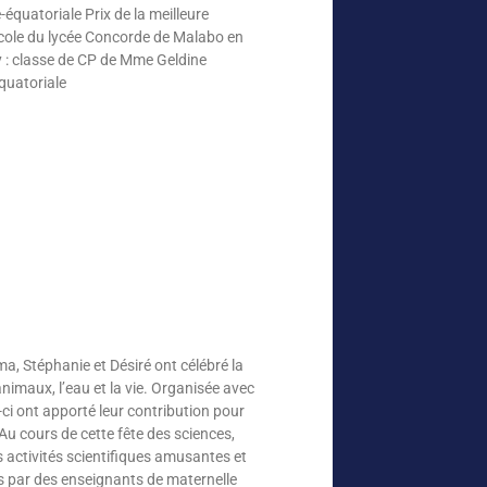
quatoriale Prix de la meilleure
ole du lycée Concorde de Malabo en
 : classe de CP de Mme Geldine
quatoriale
a, Stéphanie et Désiré ont célébré la
animaux, l’eau et la vie. Organisée avec
-ci ont apporté leur contribution pour
u cours de cette fête des sciences,
s activités scientifiques amusantes et
és par des enseignants de maternelle