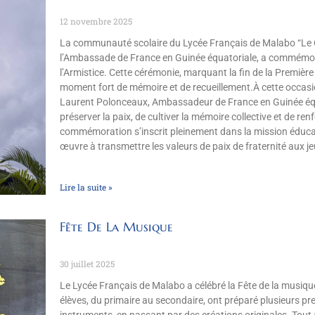
12 novembre 2025
La communauté scolaire du Lycée Français de Malabo “Le 
l’Ambassade de France en Guinée équatoriale, a commémor
l’Armistice. Cette cérémonie, marquant la fin de la Premièr
moment fort de mémoire et de recueillement.À cette occasion
Laurent Polonceaux, Ambassadeur de France en Guinée équa
préserver la paix, de cultiver la mémoire collective et de renf
commémoration s’inscrit pleinement dans la mission éduca
œuvre à transmettre les valeurs de paix de fraternité aux j
Lire la suite »
Fête De La Musique
30 juillet 2025
Le Lycée Français de Malabo a célébré la Fête de la musiq
élèves, du primaire au secondaire, ont préparé plusieurs pr
instruments, en passant par des créations originales. Tout 