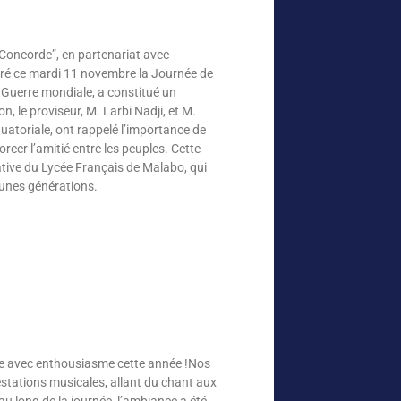
Concorde”, en partenariat avec
é ce mardi 11 novembre la Journée de
e Guerre mondiale, a constitué un
, le proviseur, M. Larbi Nadji, et M.
toriale, ont rappelé l’importance de
orcer l’amitié entre les peuples. Cette
tive du Lycée Français de Malabo, qui
eunes générations.
ue avec enthousiasme cette année !Nos
estations musicales, allant du chant aux
au long de la journée, l’ambiance a été