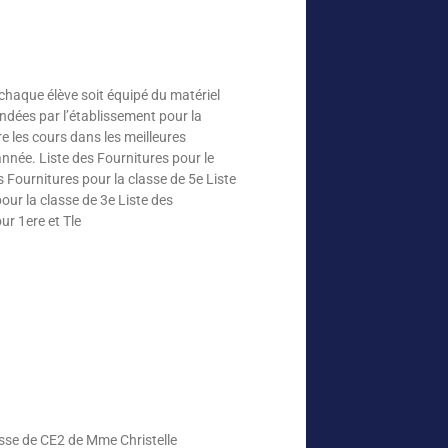
chaque élève soit équipé du matériel
andées par l’établissement pour la
e les cours dans les meilleures
année. Liste des Fournitures pour le
s Fournitures pour la classe de 5e Liste
our la classe de 3e Liste des
ur 1ere et Tle
classe de CE2 de Mme Christelle