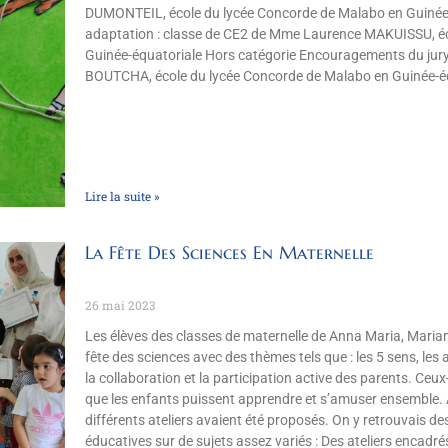
DUMONTEIL, école du lycée Concorde de Malabo en Guinée-é
adaptation : classe de CE2 de Mme Laurence MAKUISSU, éc
Guinée-équatoriale Hors catégorie Encouragements du jury
BOUTCHA, école du lycée Concorde de Malabo en Guinée-é
Lire la suite »
La Fête Des Sciences En Maternelle
26 mai 2023
Les élèves des classes de maternelle de Anna Maria, Mariam
fête des sciences avec des thèmes tels que : les 5 sens, les 
la collaboration et la participation active des parents. Ceux
que les enfants puissent apprendre et s’amuser ensemble. A
différents ateliers avaient été proposés. On y retrouvais de
éducatives sur de sujets assez variés : Des ateliers encadr