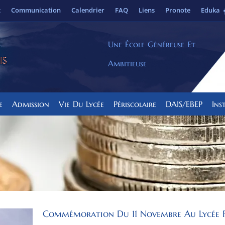
t
Communication
Calendrier
FAQ
Liens
Pronote
Eduka
Une École Généreuse Et
Ambitieuse
e
Admission
Vie Du Lycée
Périscolaire
DAIS/EBEP
Ins
Commémoration Du 11 Novembre Au Lycée 