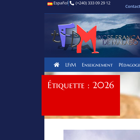
Español
(+240) 333 09 29 12
Contac
LFiM
Enseignement
Pédagogi
Étiquette : 2026