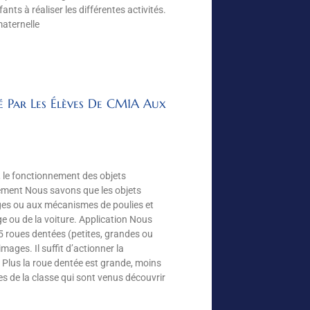
nts à réaliser les différentes activités.
maternelle
é Par Les Élèves De CM1A Aux
 le fonctionnement des objets
nement Nous savons que les objets
es ou aux mécanismes de poulies et
loge ou de la voiture. Application Nous
 roues dentées (petites, grandes ou
ages. Il suffit d’actionner la
 : Plus la roue dentée est grande, moins
es de la classe qui sont venus découvrir