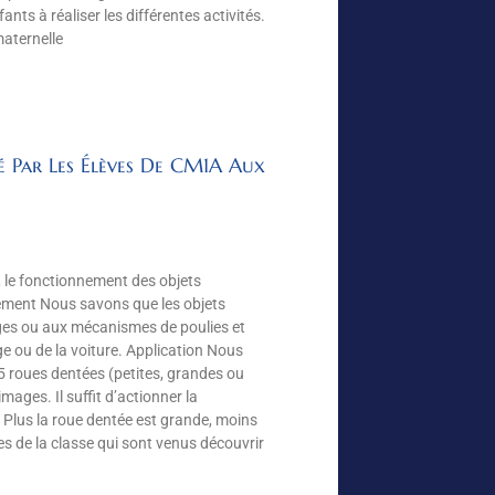
nts à réaliser les différentes activités.
maternelle
é Par Les Élèves De CM1A Aux
 le fonctionnement des objets
nement Nous savons que les objets
es ou aux mécanismes de poulies et
loge ou de la voiture. Application Nous
 roues dentées (petites, grandes ou
ages. Il suffit d’actionner la
 : Plus la roue dentée est grande, moins
es de la classe qui sont venus découvrir