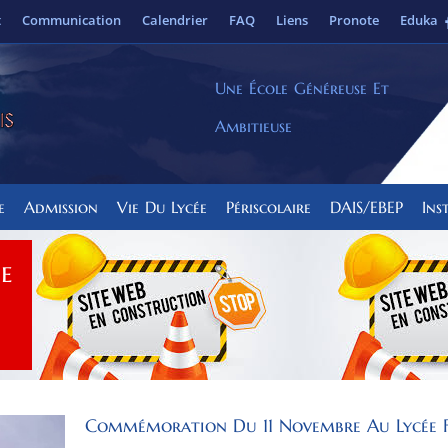
t
Communication
Calendrier
FAQ
Liens
Pronote
Eduka
Une École Généreuse Et
Ambitieuse
e
Admission
Vie Du Lycée
Périscolaire
DAIS/EBEP
Ins
ee
Commémoration Du 11 Novembre Au Lycée 