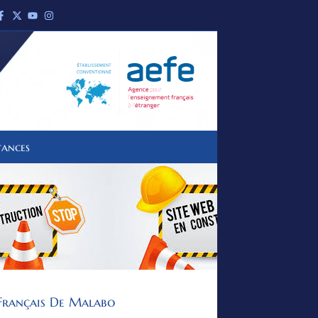
tances
Français De Malabo