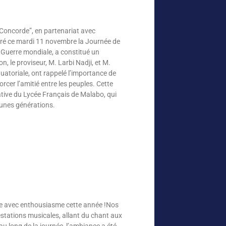
Concorde”, en partenariat avec
é ce mardi 11 novembre la Journée de
e Guerre mondiale, a constitué un
, le proviseur, M. Larbi Nadji, et M.
toriale, ont rappelé l’importance de
orcer l’amitié entre les peuples. Cette
tive du Lycée Français de Malabo, qui
eunes générations.
ue avec enthousiasme cette année !Nos
estations musicales, allant du chant aux
au long de la journée, l’ambiance a été