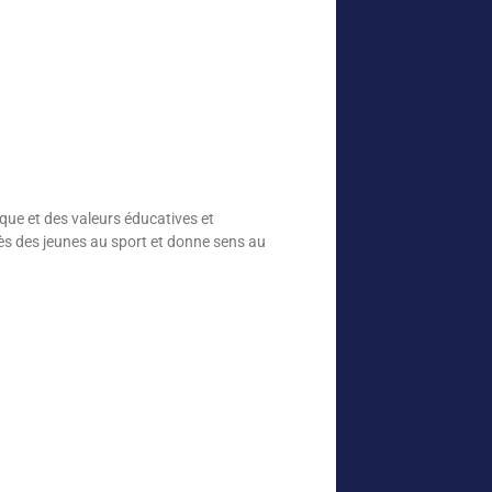
ique et des valeurs éducatives et
cès des jeunes au sport et donne sens au
.