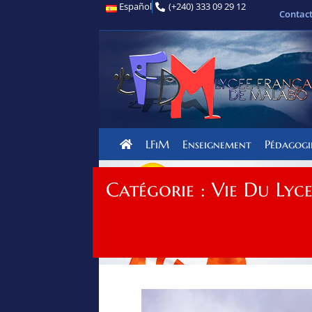
Español
(+240) 333 09 29 12
Contac
LFiM
Enseignement
Pédagogi
Catégorie : Vie Du Lyc