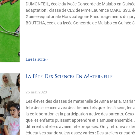
DUMONTEIL, école du lycée Concorde de Malabo en Guinée-é
adaptation : classe de CE2 de Mme Laurence MAKUISSU, éc
Guinée-équatoriale Hors catégorie Encouragements du jury
BOUTCHA, école du lycée Concorde de Malabo en Guinée-é
Lire la suite »
La Fête Des Sciences En Maternelle
26 mai 2023
Les élèves des classes de maternelle de Anna Maria, Mariam
fête des sciences avec des thèmes tels que : les 5 sens, les 
la collaboration et la participation active des parents. Ceux
que les enfants puissent apprendre et s’amuser ensemble. A
différents ateliers avaient été proposés. On y retrouvais de
éducatives sur de sujets assez variés : Des ateliers encadr