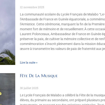
12 novembre 2025
La communauté scolaire du Lycée Français de Malabo “Le 
l’Ambassade de France en Guinée équatoriale, a commémor
l’Armistice. Cette cérémonie, marquant la fin de la Premièr
moment fort de mémoire et de recueillement.À cette occasion
Laurent Polonceaux, Ambassadeur de France en Guinée équa
préserver la paix, de cultiver la mémoire collective et de renf
commémoration s’inscrit pleinement dans la mission éduca
œuvre à transmettre les valeurs de paix de fraternité aux j
Lire la suite »
Fête De La Musique
30 juillet 2025
Le Lycée Français de Malabo a célébré la Fête de la musiq
élèves, du primaire au secondaire, ont préparé plusieurs pr
instruments, en passant par des créations originales. Tout 