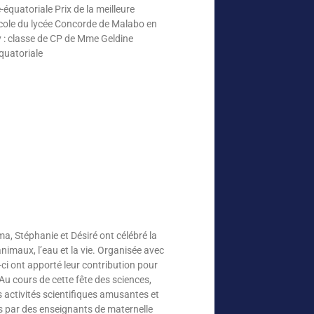
quatoriale Prix de la meilleure
ole du lycée Concorde de Malabo en
 : classe de CP de Mme Geldine
quatoriale
a, Stéphanie et Désiré ont célébré la
animaux, l’eau et la vie. Organisée avec
-ci ont apporté leur contribution pour
u cours de cette fête des sciences,
s activités scientifiques amusantes et
és par des enseignants de maternelle