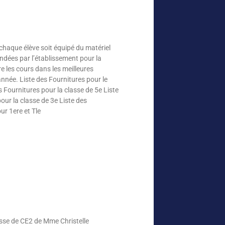
chaque élève soit équipé du matériel
andées par l’établissement pour la
e les cours dans les meilleures
année. Liste des Fournitures pour le
s Fournitures pour la classe de 5e Liste
our la classe de 3e Liste des
ur 1ere et Tle
classe de CE2 de Mme Christelle