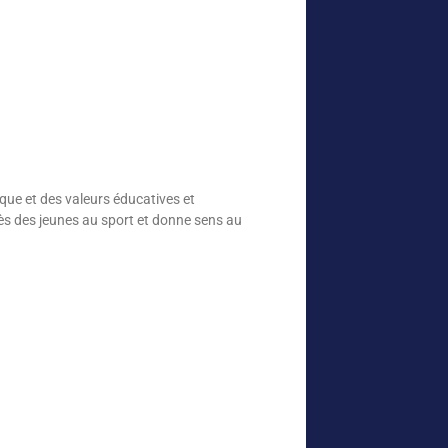
ique et des valeurs éducatives et
cès des jeunes au sport et donne sens au
.