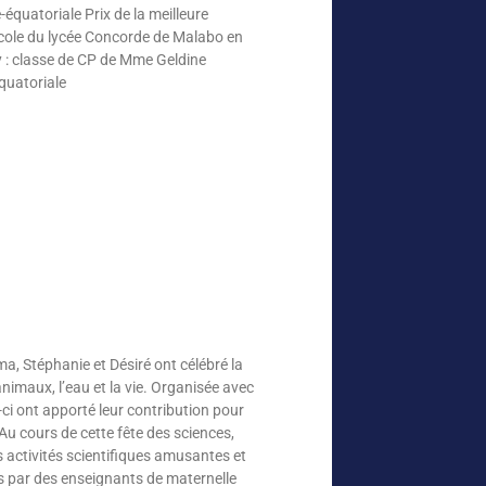
quatoriale Prix de la meilleure
ole du lycée Concorde de Malabo en
 : classe de CP de Mme Geldine
quatoriale
a, Stéphanie et Désiré ont célébré la
animaux, l’eau et la vie. Organisée avec
-ci ont apporté leur contribution pour
u cours de cette fête des sciences,
s activités scientifiques amusantes et
és par des enseignants de maternelle