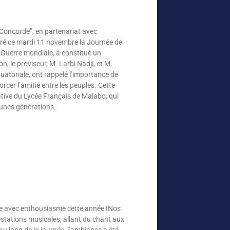
Concorde”, en partenariat avec
é ce mardi 11 novembre la Journée de
e Guerre mondiale, a constitué un
, le proviseur, M. Larbi Nadji, et M.
toriale, ont rappelé l’importance de
orcer l’amitié entre les peuples. Cette
tive du Lycée Français de Malabo, qui
eunes générations.
ue avec enthousiasme cette année !Nos
estations musicales, allant du chant aux
au long de la journée, l’ambiance a été