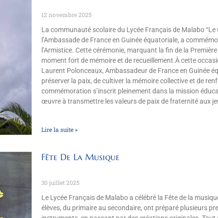
12 novembre 2025
La communauté scolaire du Lycée Français de Malabo “Le 
l’Ambassade de France en Guinée équatoriale, a commémor
l’Armistice. Cette cérémonie, marquant la fin de la Premièr
moment fort de mémoire et de recueillement.À cette occasion
Laurent Polonceaux, Ambassadeur de France en Guinée équa
préserver la paix, de cultiver la mémoire collective et de renf
commémoration s’inscrit pleinement dans la mission éduca
œuvre à transmettre les valeurs de paix de fraternité aux j
Lire la suite »
Fête De La Musique
30 juillet 2025
Le Lycée Français de Malabo a célébré la Fête de la musiq
élèves, du primaire au secondaire, ont préparé plusieurs pr
instruments, en passant par des créations originales. Tout 