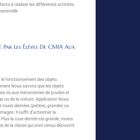
nts à réaliser les différentes activités.
maternelle
é Par Les Élèves De CM1A Aux
 le fonctionnement des objets
nement Nous savons que les objets
es ou aux mécanismes de poulies et
loge ou de la voiture. Application Nous
 roues dentées (petites, grandes ou
ages. Il suffit d’actionner la
 : Plus la roue dentée est grande, moins
es de la classe qui sont venus découvrir