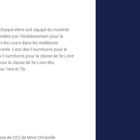
chaque élève soit équipé du matériel
andées par l’établissement pour la
e les cours dans les meilleures
année. Liste des Fournitures pour le
s Fournitures pour la classe de 5e Liste
our la classe de 3e Liste des
ur 1ere et Tle
classe de CE2 de Mme Christelle