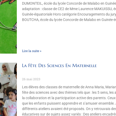
DUMONTEIL, école du lycée Concorde de Malabo en Guinée-é
adaptation : classe de CE2 de Mme Laurence MAKUISSU, éc
Guinée-équatoriale Hors catégorie Encouragements du jury
BOUTCHA, école du lycée Concorde de Malabo en Guinée-é
Lire la suite »
La Fête Des Sciences En Maternelle
26 mai 2023
Les élèves des classes de maternelle de Anna Maria, Mariam
fête des sciences avec des thèmes tels que : les 5 sens, les 
la collaboration et la participation active des parents. Ceux
que les enfants puissent apprendre et s’amuser ensemble. A
différents ateliers avaient été proposés. On y retrouvais de
éducatives sur de sujets assez variés : Des ateliers encadr